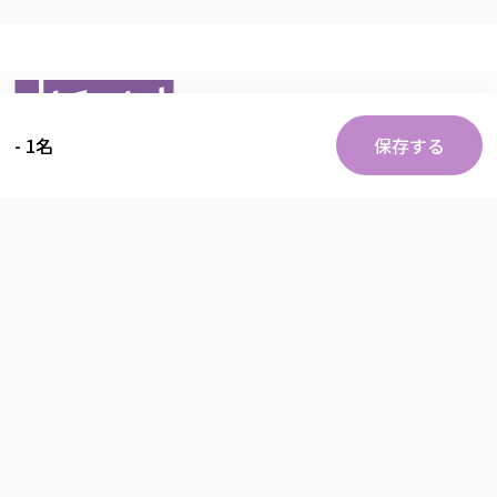
-
1
名
保存する
運営
たびーと千代田サンクス店
〒731-1533広島県山県郡北広島町有田
広島県知事登録 旅行業第2-358号
総合旅行取扱管理者 堀田眞司
ホーム
北広島の旅アプリ