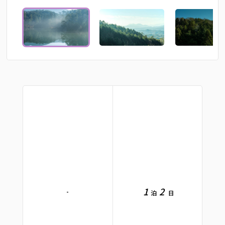
1
2
-
泊
日