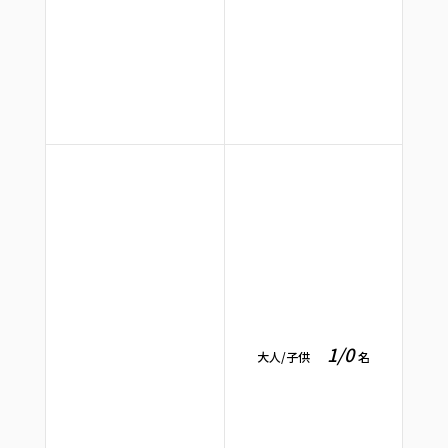
1
/
0
大人/子供
名