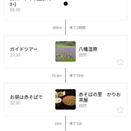
ｶｰ)
09:30
40km
車で1時間
ガイドツアー
八幡湿原
10:30
自然
50 km
車で50分
赤そばの里 かりお
お昼は赤そばで
茶屋
12:30
自然
1km
車で5分