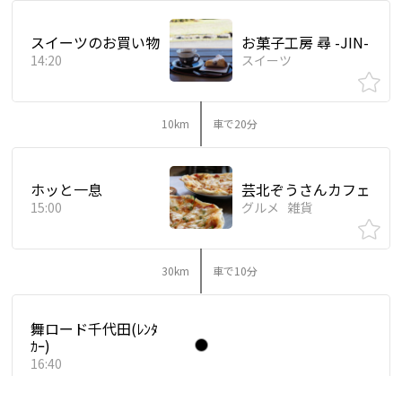
スイーツのお買い物
お菓子工房 尋 -JIN-
14:20
スイーツ
10km
車で20分
ホッと一息
芸北ぞうさんカフェ
15:00
グルメ
雑貨
30km
車で10分
舞ロード千代田(ﾚﾝﾀ
ｶｰ)
16:40